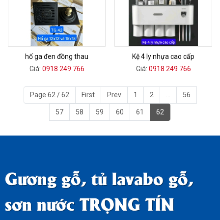
hố ga đen đồng thau
Kệ 4 ly nhựa cao cấp
Giá:
0918 249 766
Giá:
0918 249 766
Page 62 / 62
First
Prev
1
2
...
56
57
58
59
60
61
62
Gương gỗ, tủ lavabo gỗ,
sơn nước TRỌNG TÍN