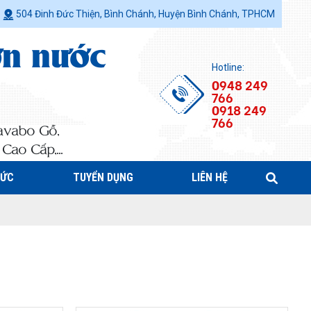
504 Đinh Đức Thiện, Bình Chánh, Huyện Bình Chánh, TPHCM
ơn nước
Hotline:
0948 249
766
0918 249
766
avabo Gỗ,
ao Cấp,...
TỨC
TUYỂN DỤNG
LIÊN HỆ