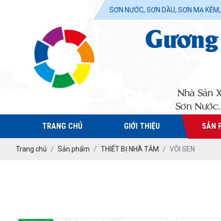
SƠN NƯỚC, SƠN DẦU, SƠN MẠ KẼM, TH
Gương 
Nhà Sản 
Sơn Nước, 
TRANG CHỦ
GIỚI THIỆU
SẢN 
Trang chủ
Sản phẩm
THIẾT BỊ NHÀ TẮM
VÒI SEN