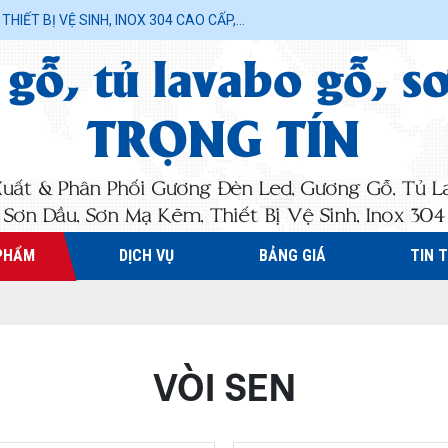
IẾT BỊ VỆ SINH, INOX 304 CAO CẤP,...
gỗ, tủ lavabo gỗ, s
TRỌNG TÍN
Xuất & Phân Phối Gương Đèn Led, Gương Gỗ, Tủ L
Sơn Dầu, Sơn Mạ Kẽm, Thiết Bị Vệ Sinh, Inox 304 C
PHẨM
DỊCH VỤ
BẢNG GIÁ
TIN 
VÒI SEN