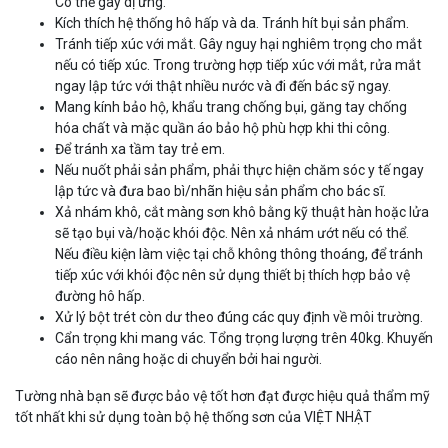
Có thể gây dị ứng.
Kích thích hệ thống hô hấp và da. Tránh hít bụi sản phẩm.
Tránh tiếp xúc với mắt. Gây nguy hại nghiêm trọng cho mắt
nếu có tiếp xúc. Trong trường hợp tiếp xúc với mắt, rửa mắt
ngay lập tức với thật nhiều nước và đi đến bác sỹ ngay.
Mang kính bảo hộ, khẩu trang chống bụi, găng tay chống
hóa chất và mặc quần áo bảo hộ phù hợp khi thi công.
Để tránh xa tầm tay trẻ em.
Nếu nuốt phải sản phẩm, phải thực hiện chăm sóc y tế ngay
lập tức và đưa bao bì/nhãn hiệu sản phẩm cho bác sĩ.
Xả nhám khô, cắt màng sơn khô bằng kỹ thuật hàn hoặc lửa
sẽ tạo bụi và/hoặc khói độc. Nên xả nhám ướt nếu có thể.
Nếu điều kiện làm việc tại chỗ không thông thoáng, để tránh
tiếp xúc với khói độc nên sử dụng thiết bị thích hợp bảo vệ
đường hô hấp.
Xử lý bột trét còn dư theo đúng các quy định về môi trường.
Cẩn trọng khi mang vác. Tổng trọng lượng trên 40kg. Khuyến
cáo nên nâng hoặc di chuyển bởi hai người.
Tường nhà bạn sẽ được bảo vệ tốt hơn đạt được hiệu quả thẩm mỹ
tốt nhất khi sử dụng toàn bộ hệ thống sơn của VIỆT NHẬT