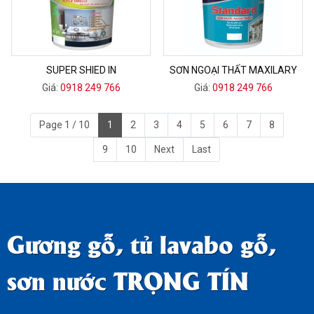
SUPER SHIED IN
SƠN NGOẠI THẤT MAXILARY
Giá:
0918 249 766
Giá:
0918 249 766
Page 1 / 10
1
2
3
4
5
6
7
8
9
10
Next
Last
Gương gỗ, tủ lavabo gỗ,
sơn nước TRỌNG TÍN