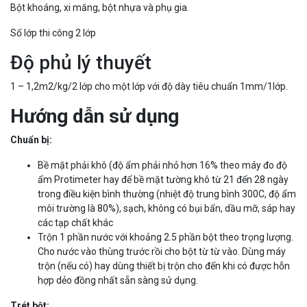
Bột khoáng, xi măng, bột nhựa và phụ gia.
Số lớp thi công 2 lớp
Độ phủ lý thuyết
1 – 1,2m2/kg/2 lớp cho một lớp với độ dày tiêu chuẩn 1mm/1lớp.
Hướng dẫn sử dụng
Chuẩn bị:
Bề mặt phải khô (độ ẩm phải nhỏ hơn 16% theo máy đo độ
ẩm Protimeter hay để bề mặt tường khô từ 21 đến 28 ngày
trong điều kiện bình thường (nhiệt độ trung bình 300C, độ ẩm
môi trường là 80%), sạch, không có bụi bẩn, dầu mỡ, sáp hay
các tạp chất khác
Trộn 1 phần nước với khoảng 2.5 phần bột theo trọng lượng.
Cho nước vào thùng trước rồi cho bột từ từ vào. Dùng máy
trộn (nếu có) hay dùng thiết bị trộn cho đến khi có được hỗn
hợp dẻo đồng nhất sẵn sàng sử dụng.
Trét bột: