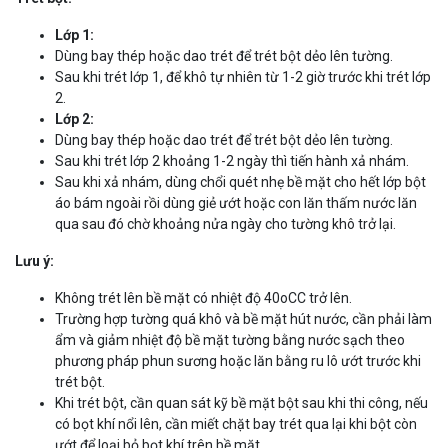
Lớp 1:
Dùng bay thép hoặc dao trét để trét bột dẻo lên tường.
Sau khi trét lớp 1, để khô tự nhiên từ 1-2 giờ trước khi trét lớp
2.
Lớp 2:
Dùng bay thép hoặc dao trét để trét bột dẻo lên tường.
Sau khi trét lớp 2 khoảng 1-2 ngày thì tiến hành xả nhám.
Sau khi xả nhám, dùng chổi quét nhẹ bề mặt cho hết lớp bột
áo bám ngoài rồi dùng giẻ ướt hoặc con lăn thấm nước lăn
qua sau đó chờ khoảng nửa ngày cho tường khô trở lại.
Lưu ý:
Không trét lên bề mặt có nhiệt độ 40oCC trở lên.
Trường hợp tường quá khô và bề mặt hút nước, cần phải làm
ẩm và giảm nhiệt độ bề mặt tường bằng nước sạch theo
phương pháp phun sương hoặc lăn bằng ru lô ướt trước khi
trét bột.
Khi trét bột, cần quan sát kỹ bề mặt bột sau khi thi công, nếu
có bọt khí nổi lên, cần miết chặt bay trét qua lại khi bột còn
ướt để loại bỏ bọt khí trên bề mặt.