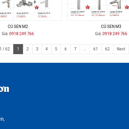
CỦ SEN M2
CỦ SEN M3
Giá:
0918 249 766
Giá:
0918 249 766
1 / 62
1
2
3
4
5
6
7
...
61
62
Next
ơn
nh,