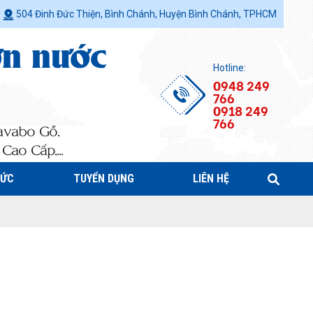
504 Đinh Đức Thiện, Bình Chánh, Huyện Bình Chánh, TPHCM
ơn nước
Hotline:
0948 249
766
0918 249
766
avabo Gỗ,
ao Cấp,...
TỨC
TUYỂN DỤNG
LIÊN HỆ