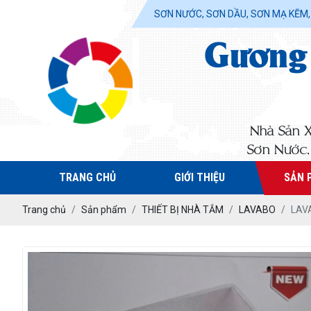
SƠN NƯỚC, SƠN DẦU, SƠN MẠ KẼM, TH
Gương 
Nhà Sản 
Sơn Nước, 
TRANG CHỦ
GIỚI THIỆU
SẢN 
Trang chủ
Sản phẩm
THIẾT BỊ NHÀ TẮM
LAVABO
LAV