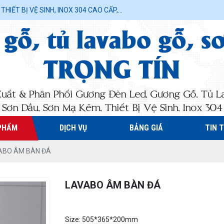
IẾT BỊ VỆ SINH, INOX 304 CAO CẤP,...
gỗ, tủ lavabo gỗ, s
TRỌNG TÍN
Xuất & Phân Phối Gương Đèn Led, Gương Gỗ, Tủ L
Sơn Dầu, Sơn Mạ Kẽm, Thiết Bị Vệ Sinh, Inox 304 C
PHẨM
DỊCH VỤ
BẢNG GIÁ
TIN 
ABO ÂM BÀN ĐÁ
LAVABO ÂM BÀN ĐÁ
Size: 505*365*200mm