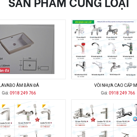
SẢN PHẨM CÙNG LOẠI
LAVABO ÂM BÀN ĐÁ
VÒI NHỰA CAO CẤP 
Giá:
0918 249 766
Giá:
0918 249 766