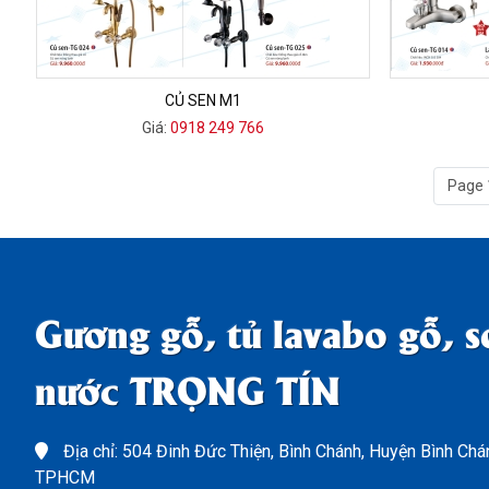
CỦ SEN M1
Giá:
0918 249 766
Page 
Gương gỗ, tủ lavabo gỗ, s
nước TRỌNG TÍN
Địa chỉ: 504 Đinh Đức Thiện, Bình Chánh, Huyện Bình Chá
TPHCM