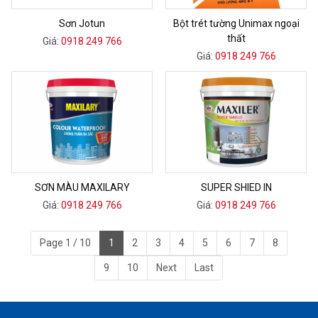
Sơn Jotun
Bột trét tường Unimax ngoại
thất
Giá:
0918 249 766
Giá:
0918 249 766
SƠN MÀU MAXILARY
SUPER SHIED IN
Giá:
0918 249 766
Giá:
0918 249 766
Page 1 / 10
1
2
3
4
5
6
7
8
9
10
Next
Last